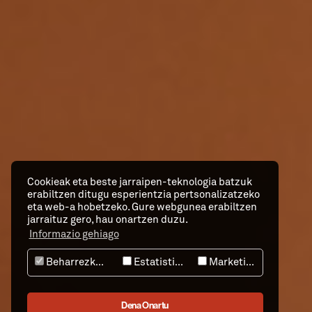
Cookieak eta beste jarraipen-teknologia batzuk
erabiltzen ditugu esperientzia pertsonalizatzeko
eta web-a hobetzeko. Gure webgunea erabiltzen
jarraituz gero, hau onartzen duzu.
Informazio gehiago
Beharrezkoak
Estatistika
Marketing
Dena Onartu