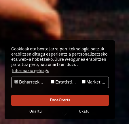
Cookieak eta beste jarraipen-teknologia batzuk
erabiltzen ditugu esperientzia pertsonalizatzeko
eta web-a hobetzeko. Gure webgunea erabiltzen
jarraituz gero, hau onartzen duzu.
Informazio gehiago
Beharrezkoak
Estatistika
Marketing
Dena Onartu
Onartu
Ukatu